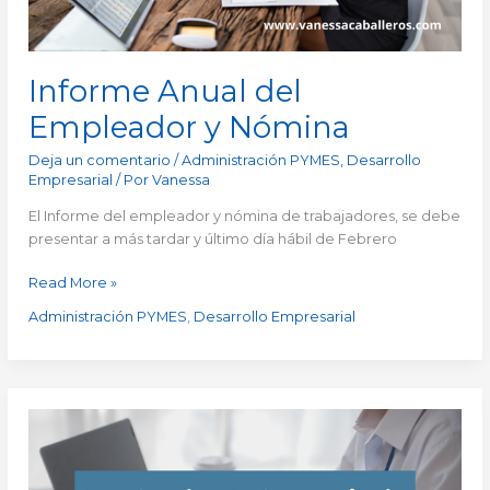
Informe Anual del
Empleador y Nómina
Deja un comentario
/
Administración PYMES
,
Desarrollo
Empresarial
/ Por
Vanessa
El Informe del empleador y nómina de trabajadores, se debe
presentar a más tardar y último día hábil de Febrero
Read More »
Administración PYMES
,
Desarrollo Empresarial
Envío
electrónico
de
la