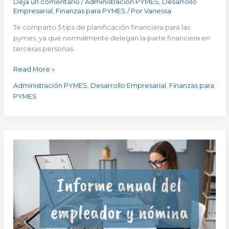
Deja un comentario
/
Administración PYMES
,
Desarrollo
Empresarial
,
Finanzas para PYMES
/ Por
Vanessa
Te comparto 5 tips de planificación financiera para las
pymes, ya que normalmente delegan la parte financiera en
terceras personas.
Read More »
Administración PYMES
,
Desarrollo Empresarial
,
Finanzas para
PYMES
Informe
Anual
del
Empleador
y
Nómina