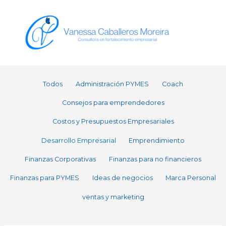
Ir
al
contenido
Filter
Todos
Administración PYMES
Coach
posts
by
Consejos para emprendedores
category
Costos y Presupuestos Empresariales
Desarrollo Empresarial
Emprendimiento
Finanzas Corporativas
Finanzas para no financieros
Finanzas para PYMES
Ideas de negocios
Marca Personal
ventas y marketing