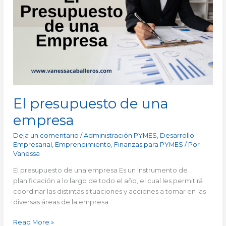
una
empresa
El presupuesto de una
empresa
Deja un comentario
/
Administración PYMES
,
Desarrollo
Empresarial
,
Emprendimiento
,
Finanzas para PYMES
/ Por
Vanessa
El presupuesto de una empresa Es un instrumento de
planificación a lo largo de todo el año, el cual les permitirá
coordinar las distintas situaciones y acciones a tomar en las
diversas áreas de la empresa.
Read More »