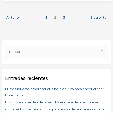
←
Anterior
1
2
3
Siguiente
→
A
r
B
c
u
h
s
i
c
v
Entradas recientes
a
o
r
s
El Presupuesto empresarial la hoja de ruta para hacer crecer
p
tu negocio
o
Los números hablan de la salud financiera de tu empresa
r
Conocer los costos de tu negocio es la diferencia entre ganar
: