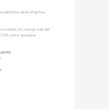
po ejecutivo de la empresa
or metas, no colocar más del
el 10% como disciplina
uiente:
%
a