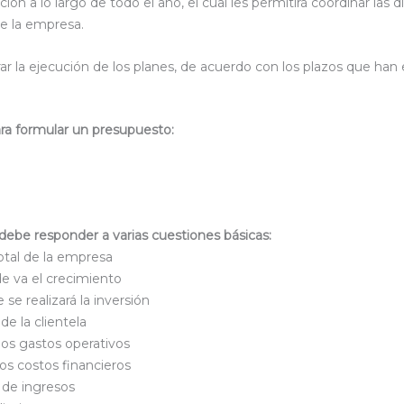
ión a lo largo de todo el año, el cual les permitirá coordinar las d
 de la empresa.
ar la ejecución de los planes, de acuerdo con los plazos que ha
ra formular un presupuesto:
ebe responder a varias cuestiones básicas:
otal de la empresa
de va el crecimiento
e realizará la inversión
de la clientela
los gastos operativos
os costos financieros
 de ingresos