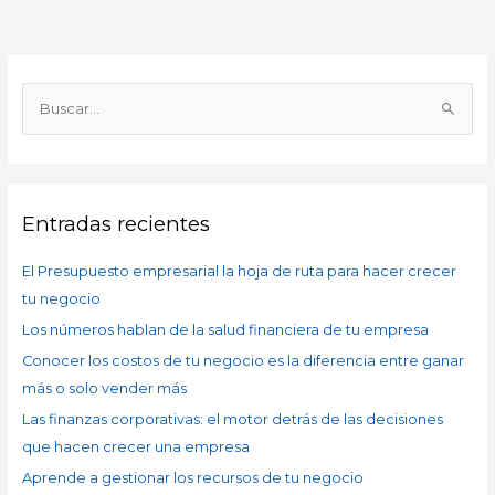
A
r
B
c
u
h
s
i
c
v
Entradas recientes
a
o
r
s
El Presupuesto empresarial la hoja de ruta para hacer crecer
p
tu negocio
o
Los números hablan de la salud financiera de tu empresa
r
Conocer los costos de tu negocio es la diferencia entre ganar
:
más o solo vender más
Las finanzas corporativas: el motor detrás de las decisiones
que hacen crecer una empresa
Aprende a gestionar los recursos de tu negocio