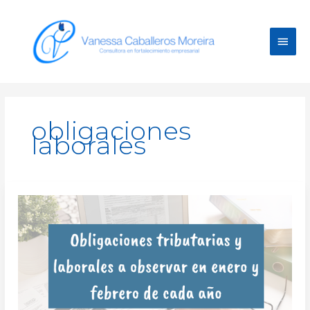
Ir
Men
al
contenido
princ
obligaciones
laborales
Obligaciones
tributarias
y
laborales
a
observar