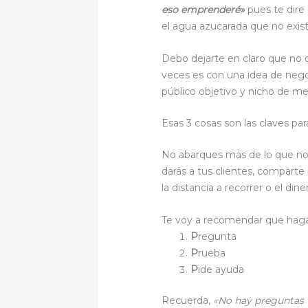
eso emprenderé»
pues te dir
el agua azucarada que no exist
Debo dejarte en claro que no 
veces es con una idea de negoci
público objetivo y nicho de m
Esas 3 cosas son las claves p
No abarques más de lo que no 
darás a tus clientes, compart
la distancia a recorrer o el din
Te voy a recomendar que hagas 
P
regunta
P
rueba
P
ide ayuda
Recuerda,
«No hay preguntas 