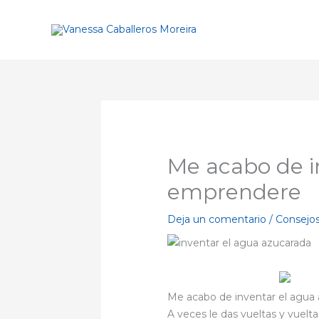
Ir
al
contenido
Me acabo de i
emprendere
Deja un comentario
/
Consejo
Me acabo de inventar el agua
A veces le das vueltas y vuelt