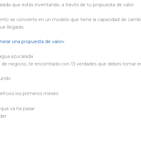
rada que estás inventando, a través de tu propuesta de valor.
to se convierte en un modelo que tiene la capacidad de cambiar
ue llegarás.
erar una propuesta de valor»
 agua azucarada
lo de negocio, te encontrarás con 13 verdades que debes tomar e
mundo
eficios los primeros meses
r que va ha pasar
ider
a