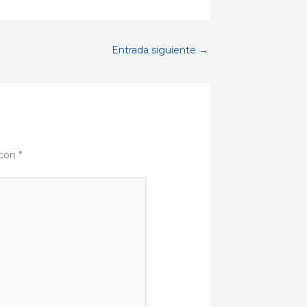
Entrada siguiente
→
 con
*