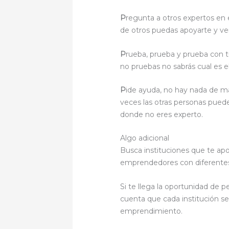
P
regunta a otros expertos en
de otros puedas apoyarte y ver
P
rueba, prueba y prueba con tu
no pruebas no sabrás cual es el
P
ide ayuda, no hay nada de m
veces las otras personas puede
donde no eres experto.
Algo adicional
Busca instituciones que te ap
emprendedores con diferentes 
Si te llega la oportunidad de
cuenta que cada institución s
emprendimiento.