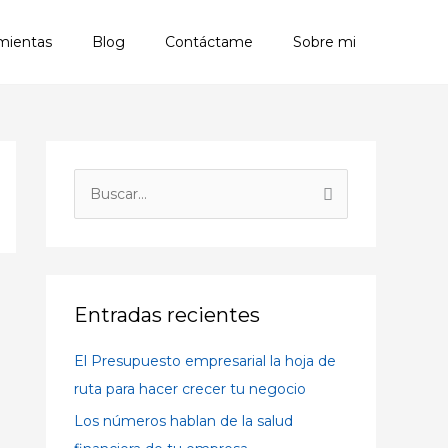
mientas
Blog
Contáctame
Sobre mi
A
r
B
c
u
h
s
i
c
v
a
Entradas recientes
o
r
s
El Presupuesto empresarial la hoja de
p
ruta para hacer crecer tu negocio
o
Los números hablan de la salud
r