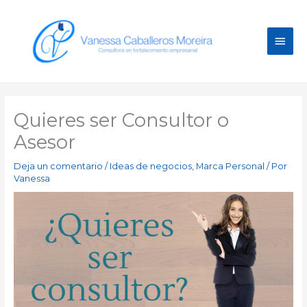
Ir
Men
al
contenido
princ
Quieres ser Consultor o
Asesor
Deja un comentario
/
Ideas de negocios
,
Marca Personal
/ Por
Vanessa