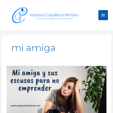
Ir
Men
al
contenido
princ
mi amiga
Mi
amiga
y
sus
escusas
para
no
emprender