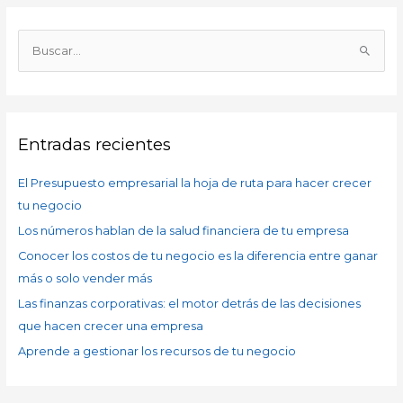
A
r
B
c
u
h
s
i
c
v
Entradas recientes
a
o
r
s
El Presupuesto empresarial la hoja de ruta para hacer crecer
p
tu negocio
o
Los números hablan de la salud financiera de tu empresa
r
Conocer los costos de tu negocio es la diferencia entre ganar
:
más o solo vender más
Las finanzas corporativas: el motor detrás de las decisiones
que hacen crecer una empresa
Aprende a gestionar los recursos de tu negocio