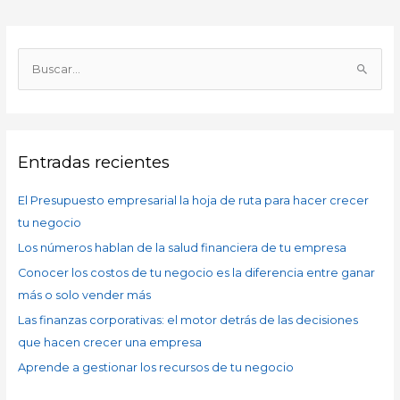
A
r
B
c
u
h
s
i
c
v
Entradas recientes
a
o
r
s
El Presupuesto empresarial la hoja de ruta para hacer crecer
p
tu negocio
o
Los números hablan de la salud financiera de tu empresa
r
Conocer los costos de tu negocio es la diferencia entre ganar
:
más o solo vender más
Las finanzas corporativas: el motor detrás de las decisiones
que hacen crecer una empresa
Aprende a gestionar los recursos de tu negocio