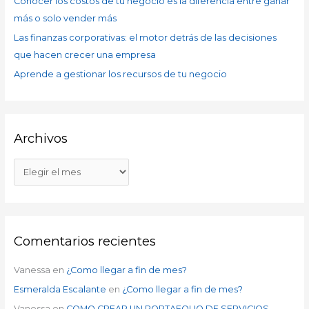
Conocer los costos de tu negocio es la diferencia entre ganar
:
más o solo vender más
Las finanzas corporativas: el motor detrás de las decisiones
que hacen crecer una empresa
Aprende a gestionar los recursos de tu negocio
Archivos
Comentarios recientes
Vanessa
en
¿Como llegar a fin de mes?
Esmeralda Escalante
en
¿Como llegar a fin de mes?
Vanessa
en
COMO CREAR UN PORTAFOLIO DE SERVICIOS