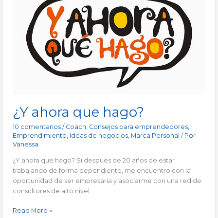
ahora
que
hago?
¿Y ahora que hago?
10 comentarios
/
Coach
,
Consejos para emprendedores
,
Emprendimiento
,
Ideas de negocios
,
Marca Personal
/ Por
Vanessa
¿Y ahora que hago? Si después de 20 años de estar
trabajando de forma dependiente, me encuentro con la
oportunidad de ser empresaria y asociarme con una red de
consultores de alto nivel.
Read More »