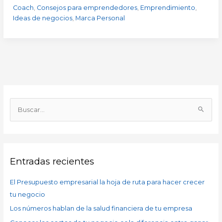
Coach
,
Consejos para emprendedores
,
Emprendimiento
,
Ideas de negocios
,
Marca Personal
A
r
B
c
u
h
s
i
c
v
Entradas recientes
a
o
r
s
El Presupuesto empresarial la hoja de ruta para hacer crecer
p
tu negocio
o
Los números hablan de la salud financiera de tu empresa
r