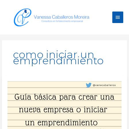
Ir
Men
al
contenido
princ
como iniciar un
emprendimiento
Guía
básica
para
crear
un
nueva
empresa
o