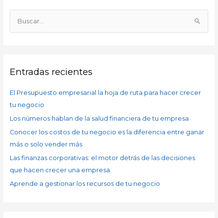
A
r
B
c
u
h
s
i
c
v
Entradas recientes
a
o
r
s
El Presupuesto empresarial la hoja de ruta para hacer crecer
p
tu negocio
o
Los números hablan de la salud financiera de tu empresa
r
Conocer los costos de tu negocio es la diferencia entre ganar
:
más o solo vender más
Las finanzas corporativas: el motor detrás de las decisiones
que hacen crecer una empresa
Aprende a gestionar los recursos de tu negocio