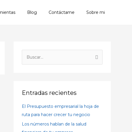
mientas
Blog
Contáctame
Sobre mi
A
r
B
c
u
h
s
i
c
v
a
Entradas recientes
o
r
s
El Presupuesto empresarial la hoja de
p
ruta para hacer crecer tu negocio
o
Los números hablan de la salud
r