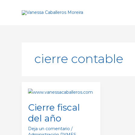
Ir
al
contenido
cierre contable
Cierre
fiscal
Cierre fiscal
del
año
del año
Deja un comentario
/
Administración PYMES
,