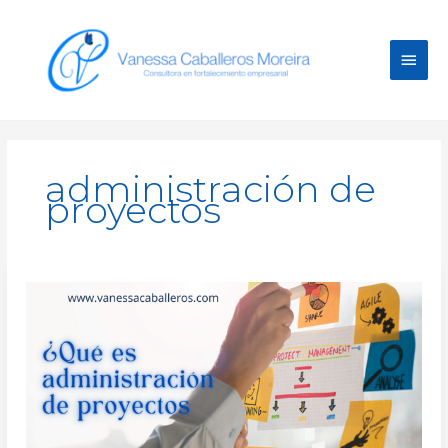
Ir
Men
al
contenido
princ
administración de
proyectos
¿Qué
es
administración
de
proyectos?