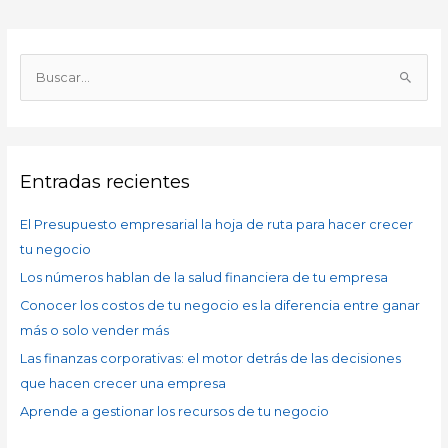
A
r
B
c
u
h
s
i
c
v
Entradas recientes
a
o
r
s
El Presupuesto empresarial la hoja de ruta para hacer crecer
p
tu negocio
o
Los números hablan de la salud financiera de tu empresa
r
Conocer los costos de tu negocio es la diferencia entre ganar
:
más o solo vender más
Las finanzas corporativas: el motor detrás de las decisiones
que hacen crecer una empresa
Aprende a gestionar los recursos de tu negocio