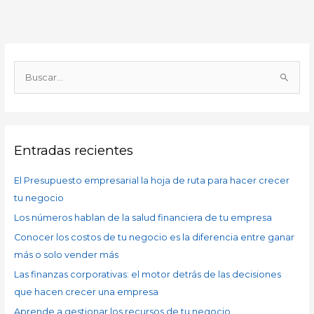
A
r
B
c
u
h
s
i
c
v
Entradas recientes
a
o
r
s
El Presupuesto empresarial la hoja de ruta para hacer crecer
p
tu negocio
o
Los números hablan de la salud financiera de tu empresa
r
Conocer los costos de tu negocio es la diferencia entre ganar
:
más o solo vender más
Las finanzas corporativas: el motor detrás de las decisiones
que hacen crecer una empresa
Aprende a gestionar los recursos de tu negocio